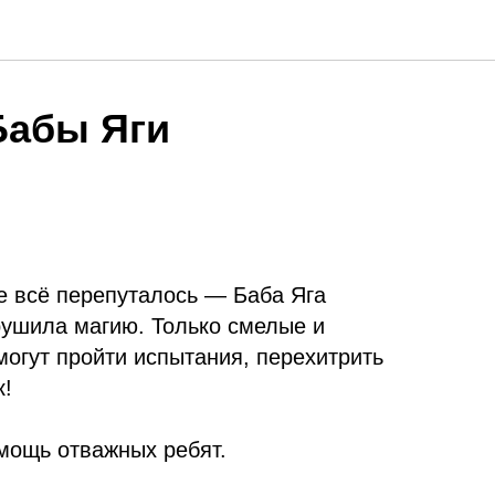
Бабы Яги
е всё перепуталось — Баба Яга
рушила магию. Только смелые и
могут пройти испытания, перехитрить
к!
омощь отважных ребят.