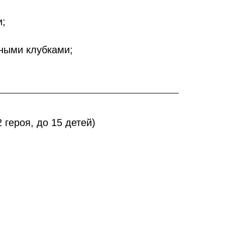
и;
ными клубками;
2 героя, до 15 детей)