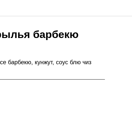
рылья барбекю
се барбекю, кунжут, соус блю чиз