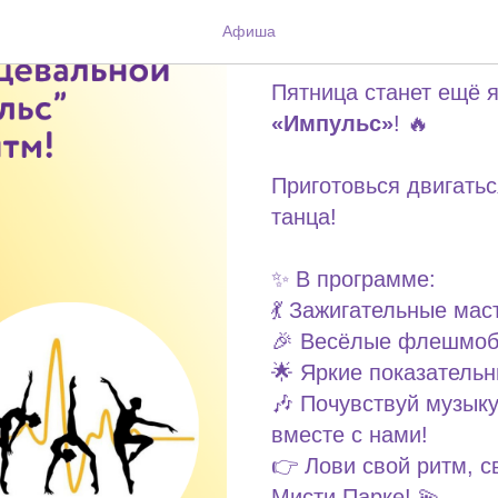
ТАНЦЕВАЛ
Афиша
Пятница станет ещё я
«Импульс»
! 🔥
Приготовься двигатьс
танца!
✨ В программе:
💃 Зажигательные мас
🎉 Весёлые флешмо
🌟 Яркие показатель
🎶 Почувствуй музыку
вместе с нами!
👉 Лови свой ритм, с
Мисти Парке! 💫