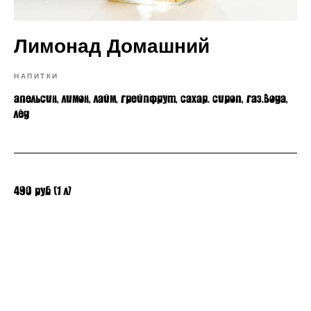
Лимонад Домашний
НАПИТКИ
апельсин, лимон, лайм, грейпфрут, сахар. сироп, газ.вода,
лёд
490 руб (1 л)