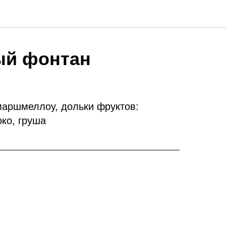
й фонтан
аршмеллоу, дольки фруктов:
око, груша